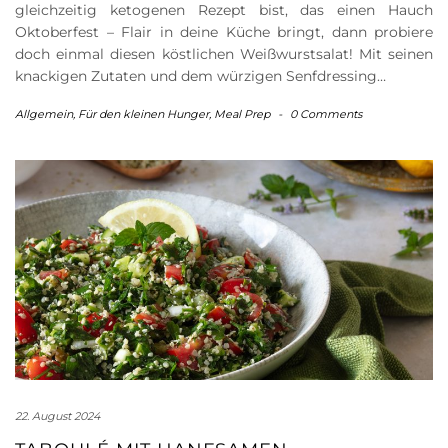
gleichzeitig ketogenen Rezept bist, das einen Hauch
Oktoberfest – Flair in deine Küche bringt, dann probiere
doch einmal diesen köstlichen Weißwurstsalat! Mit seinen
knackigen Zutaten und dem würzigen Senfdressing…
Allgemein
,
Für den kleinen Hunger
,
Meal Prep
-
0 Comments
22. August 2024