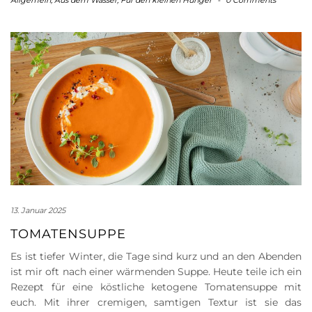
Allgemein
,
Aus dem Wasser
,
Für den kleinen Hunger
-
0 Comments
13. Januar 2025
TOMATENSUPPE
Es ist tiefer Winter, die Tage sind kurz und an den Abenden
ist mir oft nach einer wärmenden Suppe. Heute teile ich ein
Rezept für eine köstliche ketogene Tomatensuppe mit
euch. Mit ihrer cremigen, samtigen Textur ist sie das