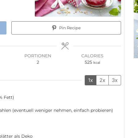
Pin Recipe
PORTIONEN
CALORIES
2
525
kcal
1x
2x
3x
% Fett)
ahlen (eventuell weniger nehmen, einfach probieren)
lätter als Deko