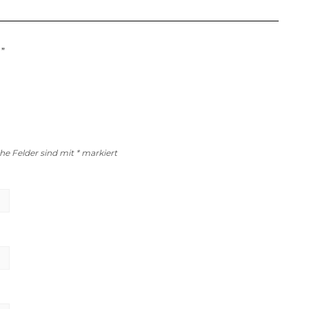
”
che Felder sind mit
*
markiert