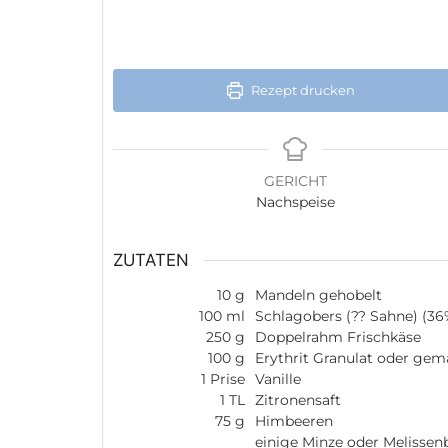
Rezept drucken
GERICHT
Nachspeise
ZUTATEN
10
g
Mandeln gehobelt
100
ml
Schlagobers (?? Sahne) (36
250
g
Doppelrahm Frischkäse
100
g
Erythrit Granulat oder gem
1
Prise
Vanille
1
TL
Zitronensaft
75
g
Himbeeren
einige Minze oder Melissenb