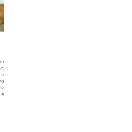
um
n,
en
ng
ie
ie