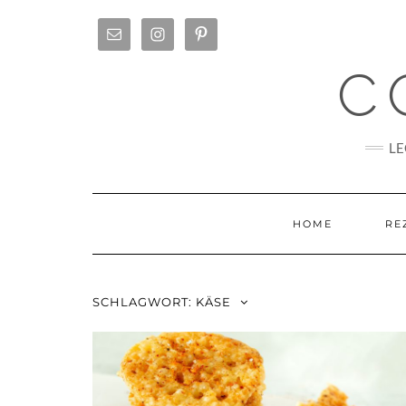
Skip
to
content
C
LE
HOME
RE
SCHLAGWORT:
KÄSE