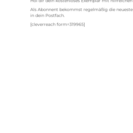
Hol dir dein kostenloses Exemplar mit hilfreich
Als Abonnent bekommst regelmäßig die neuesten
in dein Postfach.
[cleverreach form=319965]